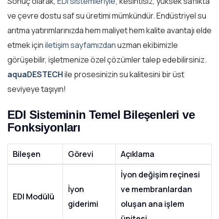
Sonuç olarak,
EDI sistemleriyle
; kesintisiz, yüksek saflıkta
ve çevre dostu saf su üretimi mümkündür. Endüstriyel su
arıtma yatırımlarınızda hem maliyet hem kalite avantajı elde
etmek için
iletişim sayfamızdan
uzman ekibimizle
görüşebilir, işletmenize özel çözümler talep edebilirsiniz.
aquaDESTECH
ile prosesinizin su kalitesini bir üst
seviyeye taşıyın!
EDI Sisteminin Temel Bileşenleri ve
Fonksiyonları
Bileşen
Görevi
Açıklama
İyon değişim reçinesi
İyon
ve membranlardan
EDI Modülü
giderimi
oluşan ana işlem
ünitesi