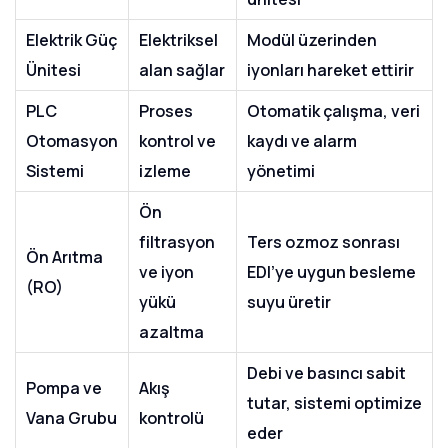
Elektrik Güç
Elektriksel
Modül üzerinden
Ünitesi
alan sağlar
iyonları hareket ettirir
PLC
Proses
Otomatik çalışma, veri
Otomasyon
kontrol ve
kaydı ve alarm
Sistemi
izleme
yönetimi
Ön
filtrasyon
Ters ozmoz sonrası
Ön Arıtma
ve iyon
EDI’ye uygun besleme
(RO)
yükü
suyu üretir
azaltma
Debi ve basıncı sabit
Pompa ve
Akış
tutar, sistemi optimize
Vana Grubu
kontrolü
eder