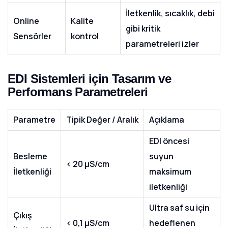
İletkenlik, sıcaklık, debi
Online
Kalite
gibi kritik
Sensörler
kontrol
parametreleri izler
EDI Sistemleri için Tasarım ve
Performans Parametreleri
Parametre
Tipik Değer / Aralık
Açıklama
EDI öncesi
Besleme
suyun
< 20 µS/cm
İletkenliği
maksimum
iletkenliği
Ultra saf su için
Çıkış
< 0,1 µS/cm
hedeflenen