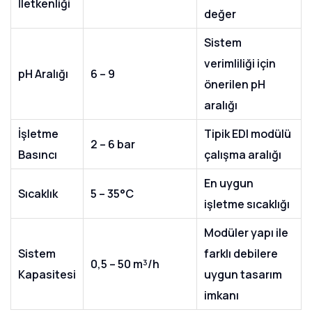
İletkenliği
değer
Sistem
verimliliği için
pH Aralığı
6 – 9
önerilen pH
aralığı
İşletme
Tipik EDI modülü
2 – 6 bar
Basıncı
çalışma aralığı
En uygun
Sıcaklık
5 – 35°C
işletme sıcaklığı
Modüler yapı ile
Sistem
farklı debilere
0,5 – 50 m³/h
Kapasitesi
uygun tasarım
imkanı