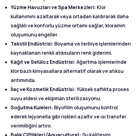
Yüzme Havuzları ve Spa Merkezleri:
Klor
kullanımını azaltarak veya ortadan kaldırarak daha
sağlıklı ve konforlu yüzme ortamı sağlar, kloramin
oluşumunu engeller.
Tekstil Endüstrisi:
Boyama ve terbiye işlemlerinden
kaynaklanan renkli atıksuların renk giderimi.
Kağıt ve Selüloz Endüstrisi:
Ağartma işlemlerinde
klor bazlı kimyasallara alternatif olarak ve atıksu
arıtımında.
İlaç ve Kozmetik Endüstrisi:
Yüksek saflıkta proses
suyu eldesi ve ekipman sterilizasyonu.
Soğutma Kuleleri:
Biyofilm oluşumunu kontrol
ederek lejyonella gibi riskleri azaltır ve ısı transfer
verimliliğini artırır.
Balık Çiftlikleri (Aquaculture):
Su kalitesini