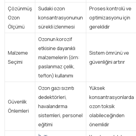
Çözünmüş
Sudaki ozon
Proses kontrolü ve
Ozon
konsantrasyonunun
optimizasyonu için
Ölçümü
sürekli izlenmesi
gereklidir
Ozonun korozif
etkisine dayanıklı
Malzeme
Sistem ömrünü ve
malzemelerin (örn:
Seçimi
güvenliğini artırır
paslanmaz çelik,
teflon) kullanımı
Ozon gazı sızıntı
Yüksek
dedektörleri,
konsantrasyonlarda
Güvenlik
havalandırma
ozon toksik
Önlemleri
sistemleri, personel
olabileceğinden
eğitimi
önemlidir