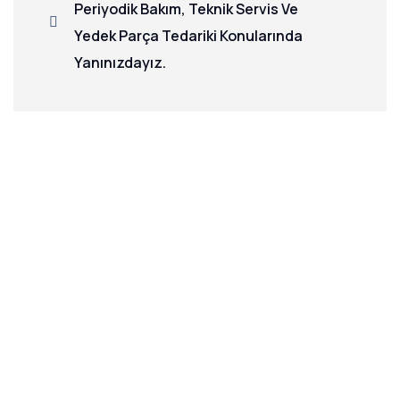
Periyodik Bakım, Teknik Servis Ve
Yedek Parça Tedariki Konularında
Yanınızdayız.
İhtiyaç Analizi
Su kullanımınızı analiz eder, size özel
çözümler sunarız.