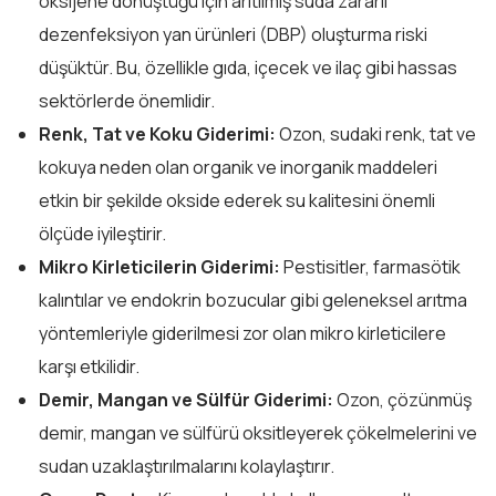
oksijene dönüştüğü için arıtılmış suda zararlı
dezenfeksiyon yan ürünleri (DBP) oluşturma riski
düşüktür. Bu, özellikle gıda, içecek ve ilaç gibi hassas
sektörlerde önemlidir.
Renk, Tat ve Koku Giderimi:
Ozon, sudaki renk, tat ve
kokuya neden olan organik ve inorganik maddeleri
etkin bir şekilde okside ederek su kalitesini önemli
ölçüde iyileştirir.
Mikro Kirleticilerin Giderimi:
Pestisitler, farmasötik
kalıntılar ve endokrin bozucular gibi geleneksel arıtma
yöntemleriyle giderilmesi zor olan mikro kirleticilere
karşı etkilidir.
Demir, Mangan ve Sülfür Giderimi:
Ozon, çözünmüş
demir, mangan ve sülfürü oksitleyerek çökelmelerini ve
sudan uzaklaştırılmalarını kolaylaştırır.