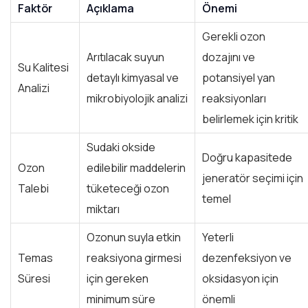
Faktör
Açıklama
Önemi
Gerekli ozon
Arıtılacak suyun
dozajını ve
Su Kalitesi
detaylı kimyasal ve
potansiyel yan
Analizi
mikrobiyolojik analizi
reaksiyonları
belirlemek için kritik
Sudaki okside
Doğru kapasitede
Ozon
edilebilir maddelerin
jeneratör seçimi için
Talebi
tüketeceği ozon
temel
miktarı
Ozonun suyla etkin
Yeterli
Temas
reaksiyona girmesi
dezenfeksiyon ve
Süresi
için gereken
oksidasyon için
minimum süre
önemli