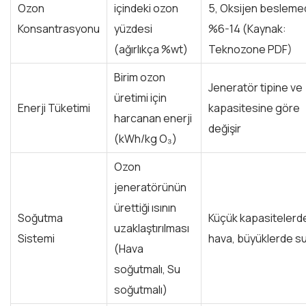
Ozon
içindeki ozon
5, Oksijen beslem
Konsantrasyonu
yüzdesi
%6-14 (Kaynak:
(ağırlıkça %wt)
Teknozone PDF)
Birim ozon
Jeneratör tipine ve
üretimi için
Enerji Tüketimi
kapasitesine göre
harcanan enerji
değişir
(kWh/kg O₃)
Ozon
jeneratörünün
ürettiği ısının
Soğutma
Küçük kapasitelerd
uzaklaştırılması
Sistemi
hava, büyüklerde s
(Hava
soğutmalı, Su
soğutmalı)