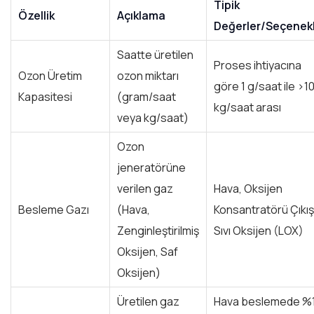
Tipik
Özellik
Açıklama
Değerler/Seçenek
Saatte üretilen
Proses ihtiyacına
Ozon Üretim
ozon miktarı
göre 1 g/saat ile >1
Kapasitesi
(gram/saat
kg/saat arası
veya kg/saat)
Ozon
jeneratörüne
verilen gaz
Hava, Oksijen
Besleme Gazı
(Hava,
Konsantratörü Çıkışı
Zenginleştirilmiş
Sıvı Oksijen (LOX)
Oksijen, Saf
Oksijen)
Üretilen gaz
Hava beslemede %